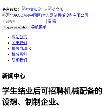
语言选择：
搜 索
导航菜单
Toggle navigation
网站首页
关于我们
机械自动化
机械百科
联系我们
新闻中心
学生结业后可招聘机械配备的
设想、制制企业、